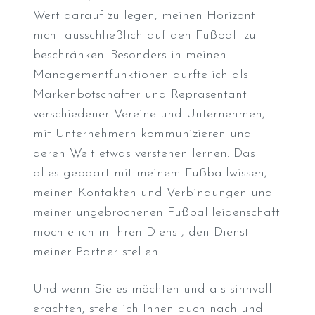
Wert darauf zu legen, meinen Horizont
nicht ausschließlich auf den Fußball zu
beschränken. Besonders in meinen
Managementfunktionen durfte ich als
Markenbotschafter und Repräsentant
verschiedener Vereine und Unternehmen,
mit Unternehmern kommunizieren und
deren Welt etwas verstehen lernen. Das
alles gepaart mit meinem Fußballwissen,
meinen Kontakten und Verbindungen und
meiner ungebrochenen Fußballleidenschaft
möchte ich in Ihren Dienst, den Dienst
meiner Partner stellen.
Und wenn Sie es möchten und als sinnvoll
erachten, stehe ich Ihnen auch nach und