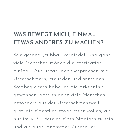
WAS BEWEGT MICH, EINMAL
ETWAS ANDERES ZU MACHEN?
Wie gesagt, „Fußball verbindet“ und ganz
viele Menschen mögen die Faszination
Fußball. Aus unzähligen Gesprächen mit
Unternehmern, Freunden und sonstigen
Wegbegleitern habe ich die Erkenntnis
gewonnen, dass es ganz viele Menschen –
besonders aus der Unternehmenswelt –
gibt, die eigentlich etwas mehr wollen, als
nur im VIP – Bereich eines Stadions zu sein
und als quasi anonymer Zuschauer