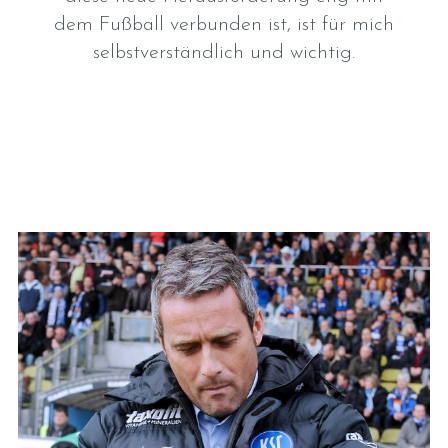
dem Fußball verbunden ist, ist für mich
selbstverständlich und wichtig.