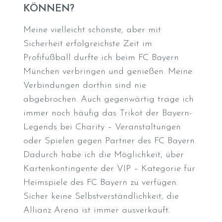
KÖNNEN?
Meine vielleicht schönste, aber mit
Sicherheit erfolgreichste Zeit im
Profifußball durfte ich beim FC Bayern
München verbringen und genießen. Meine
Verbindungen dorthin sind nie
abgebrochen. Auch gegenwärtig trage ich
immer noch häufig das Trikot der Bayern-
Legends bei Charity – Veranstaltungen
oder Spielen gegen Partner des FC Bayern.
Dadurch habe ich die Möglichkeit, über
Kartenkontingente der VIP – Kategorie für
Heimspiele des FC Bayern zu verfügen.
Sicher keine Selbstverständlichkeit, die
Allianz Arena ist immer ausverkauft.