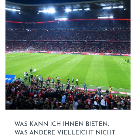
WAS KANN ICH IHNEN BIETEN,
WAS ANDERE VIELLEICHT NICHT